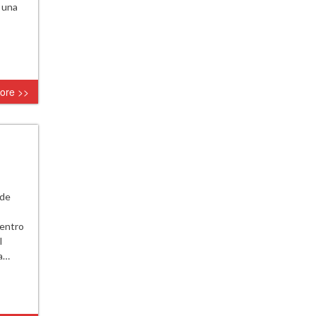
 una
ore >>
 de
uentro
l
na…