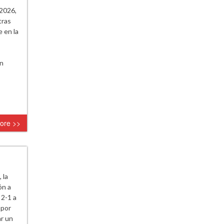
 2026,
tras
 en la
an
ore >>
 la
ón a
 2-1 a
 por
ar un