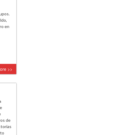
rupos.
ldo,
ro en
ore >>
a
de
e
vos de
ctorias
nto