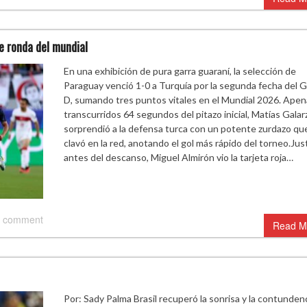
e ronda del mundial
En una exhibición de pura garra guaraní, la selección de
Paraguay venció 1-0 a Turquía por la segunda fecha del 
D, sumando tres puntos vitales en el Mundial 2026. Apen
transcurridos 64 segundos del pitazo inicial, Matías Galar
sorprendió a la defensa turca con un potente zurdazo qu
clavó en la red, anotando el gol más rápido del torneo.Jus
antes del descanso, Miguel Almirón vio la tarjeta roja…
 comment
Read M
Por: Sady Palma Brasil recuperó la sonrisa y la contunden