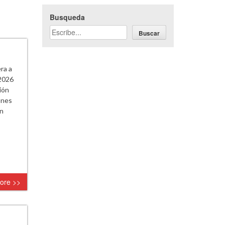
Busqueda
Buscar
ra a
 2026
ión
ones
án
ore >>