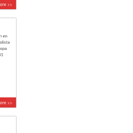
ore >>
n en
olista
Copa
41
ore >>