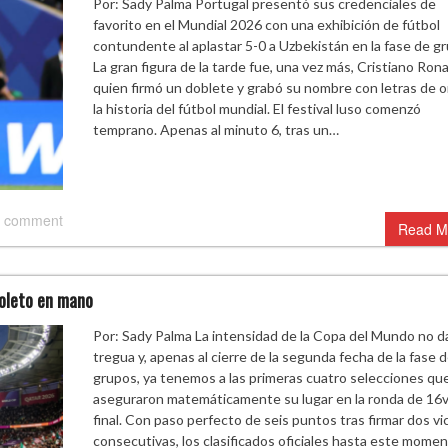
Por: Sady Palma Portugal presentó sus credenciales de
favorito en el Mundial 2026 con una exhibición de fútbol
contundente al aplastar 5-0 a Uzbekistán en la fase de g
La gran figura de la tarde fue, una vez más, Cristiano Rona
quien firmó un doblete y grabó su nombre con letras de o
la historia del fútbol mundial. El festival luso comenzó
temprano. Apenas al minuto 6, tras un…
 comment
Read M
 boleto en mano
Por: Sady Palma La intensidad de la Copa del Mundo no d
tregua y, apenas al cierre de la segunda fecha de la fase 
grupos, ya tenemos a las primeras cuatro selecciones qu
aseguraron matemáticamente su lugar en la ronda de 16
final. Con paso perfecto de seis puntos tras firmar dos vi
consecutivas, los clasificados oficiales hasta este mome