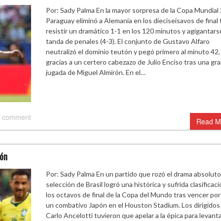
Por: Sady Palma En la mayor sorpresa de la Copa Mundial
Paraguay eliminó a Alemania en los dieciseisavos de final 
resistir un dramático 1-1 en los 120 minutos y agigantarse
tanda de penales (4-3). El conjunto de Gustavo Alfaro
neutralizó el dominio teutón y pegó primero al minuto 42,
gracias a un certero cabezazo de Julio Enciso tras una gr
jugada de Miguel Almirón. En el…
 comment
Read M
pón
Por: Sady Palma En un partido que rozó el drama absoluto,
selección de Brasil logró una histórica y sufrida clasificaci
los octavos de final de la Copa del Mundo tras vencer por
un combativo Japón en el Houston Stadium. Los dirigidos
Carlo Ancelotti tuvieron que apelar a la épica para levant