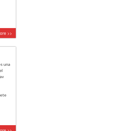
ore >>
es una
el
lav
lete
ore >>