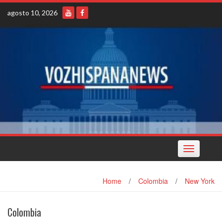
Skip
agosto 10, 2026
to
content
Toggle
navigation
Home
/
Colombia
/
New York
Colombia