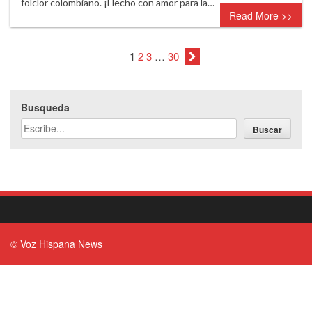
folclor colombiano. ¡Hecho con amor para la…
Read More >>
1
2
3
…
30
Busqueda
Buscar
© Voz Hispana News