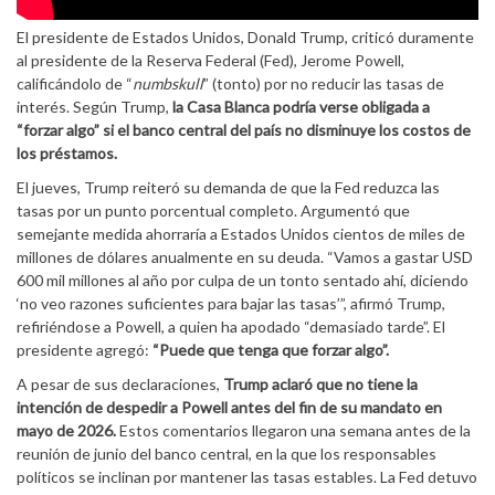
El presidente de Estados Unidos, Donald Trump, criticó duramente
al presidente de la Reserva Federal (Fed), Jerome Powell,
calificándolo de “
numbskull
” (tonto) por no reducir las tasas de
interés. Según Trump,
la Casa Blanca podría verse obligada a
“forzar algo” si el banco central del país no disminuye los costos de
los préstamos.
El jueves, Trump reiteró su demanda de que la Fed reduzca las
tasas por un punto porcentual completo. Argumentó que
semejante medida ahorraría a Estados Unidos cientos de miles de
millones de dólares anualmente en su deuda. “Vamos a gastar USD
600 mil millones al año por culpa de un tonto sentado ahí, diciendo
‘no veo razones suficientes para bajar las tasas’”, afirmó Trump,
refiriéndose a Powell, a quien ha apodado “demasiado tarde”. El
presidente agregó:
“Puede que tenga que forzar algo”.
A pesar de sus declaraciones,
Trump aclaró que no tiene la
intención de despedir a Powell antes del fin de su mandato en
mayo de 2026.
Estos comentarios llegaron una semana antes de la
reunión de junio del banco central, en la que los responsables
políticos se inclinan por mantener las tasas estables. La Fed detuvo