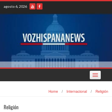
Skip
agosto 6, 2026
to
content
Toggle
navigation
Home
/
Internacional
/
Religión
Religión