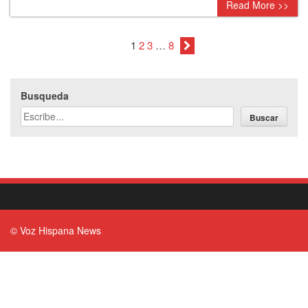
Read More >>
1
2
3
…
8
Busqueda
Buscar
© Voz Hispana News