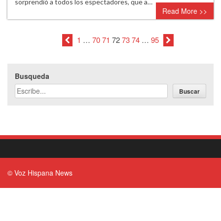
sorprendió a todos los espectadores, que a…
Read More >>
1
…
70
71
72
73
74
…
95
Busqueda
Buscar
© Voz Hispana News