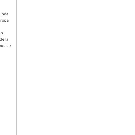
gunda
uropa
en
de la
bos se