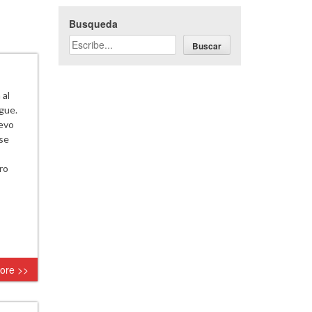
Busqueda
Buscar
 al
gue.
uevo
 se
ro
ore >>