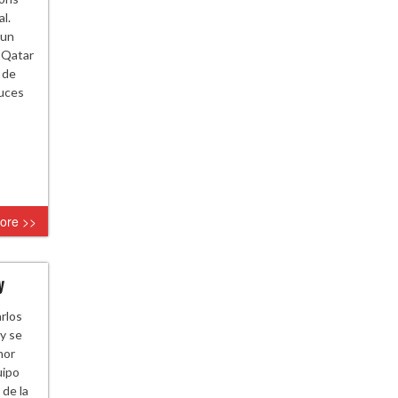
l.
 un
e Qatar
 de
ruces
ore >>
y
rlos
y se
nor
uipo
 de la