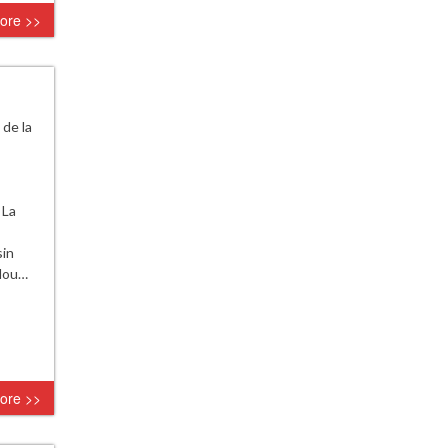
ore >>
 de la
 La
sin
 Nou…
ore >>