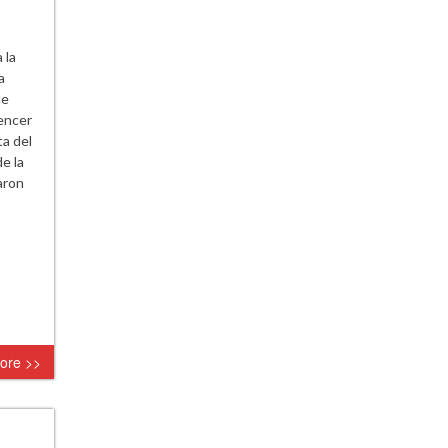
 la
a
ue
vencer
ta del
e la
aron
ore >>