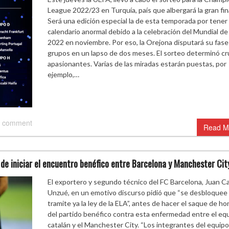
League 2022/23 en Turquía, país que albergará la gran fina
Será una edición especial la de esta temporada por tener
calendario anormal debido a la celebración del Mundial d
2022 en noviembre. Por eso, la Orejona disputará su fase
grupos en un lapso de dos meses. El sorteo determinó c
apasionantes. Varias de las miradas estarán puestas, por
ejemplo,…
 comment
Read M
de iniciar el encuentro benéfico entre Barcelona y Manchester Cit
El exportero y segundo técnico del FC Barcelona, Juan Ca
Unzué, en un emotivo discurso pidió que “se desbloquee 
tramite ya la ley de la ELA”, antes de hacer el saque de ho
del partido benéfico contra esta enfermedad entre el eq
catalán y el Manchester City. “Los integrantes del equipo