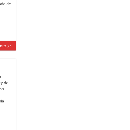
ndo de
ore >>
o
ty de
ron
bía