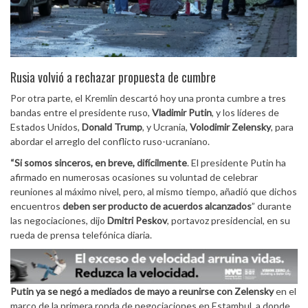
Rusia volvió a rechazar propuesta de cumbre
Por otra parte, el Kremlin descartó hoy una pronta cumbre a tres
bandas entre el presidente ruso,
Vladimir Putin
, y los líderes de
Estados Unidos,
Donald Trump
, y Ucrania,
Volodimir Zelensky
, para
abordar el arreglo del conflicto ruso-ucraniano.
“Si somos sinceros, en breve, difícilmente
. El presidente Putin ha
afirmado en numerosas ocasiones su voluntad de celebrar
reuniones al máximo nivel, pero, al mismo tiempo, añadió que dichos
encuentros
deben ser producto de acuerdos alcanzados
” durante
las negociaciones, dijo
Dmitri Peskov
, portavoz presidencial, en su
rueda de prensa telefónica diaria.
Putin ya se negó a mediados de mayo a reunirse con Zelensky
en el
marco de la primera ronda de negociaciones en Estambul, a donde