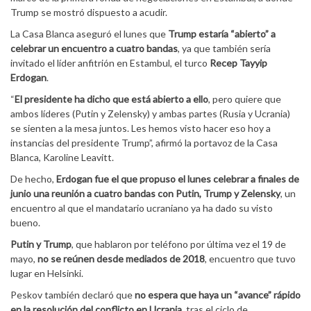
Trump se mostró dispuesto a acudir.
La Casa Blanca aseguró el lunes que
Trump estaría “abierto” a
celebrar un encuentro a cuatro bandas
, ya que también sería
invitado el líder anfitrión en Estambul, el turco
Recep Tayyip
Erdogan
.
“
El presidente ha dicho que está abierto a ello
, pero quiere que
ambos líderes (Putin y Zelensky) y ambas partes (Rusia y Ucrania)
se sienten a la mesa juntos. Les hemos visto hacer eso hoy a
instancias del presidente Trump”, afirmó la portavoz de la Casa
Blanca, Karoline Leavitt.
De hecho,
Erdogan fue el que propuso el lunes celebrar a finales de
junio una reunión a cuatro bandas con Putin, Trump y Zelensky
, un
encuentro al que el mandatario ucraniano ya ha dado su visto
bueno.
Putin y Trump
, que hablaron por teléfono por última vez el 19 de
mayo,
no se reúnen desde mediados de 2018
, encuentro que tuvo
lugar en Helsinki.
Peskov también declaró que
no espera que haya un “avance” rápido
en la resolución del conflicto en Ucrania
, tras el ciclo de