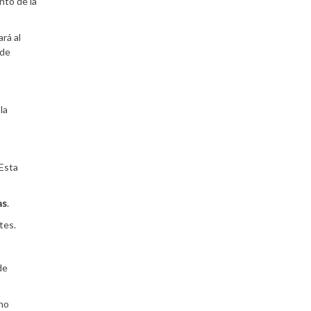
nto de la
rá al
 de
la
 Esta
as
.
tes.
de
ano