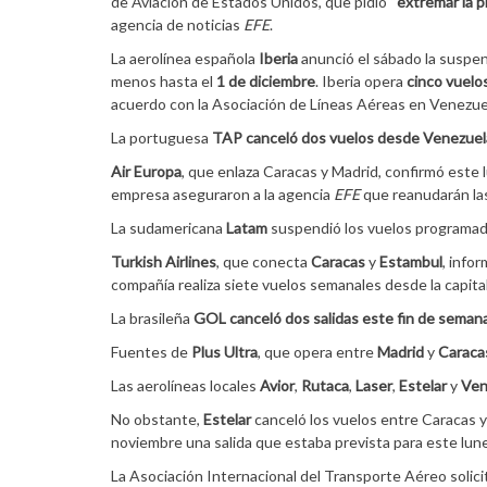
de Aviación de Estados Unidos, que pidió “
extremar la 
agencia de noticias
EFE
.
La aerolínea española
Iberia
anunció el sábado la suspen
menos hasta el
1 de diciembre
. Iberia opera
cinco vuelo
acuerdo con la Asociación de Líneas Aéreas en Venezue
La portuguesa
TAP canceló dos vuelos desde Venezuel
Air Europa
, que enlaza Caracas y Madrid, confirmó este 
empresa aseguraron a la agencia
EFE
que reanudarán la
La sudamericana
Latam
suspendió los vuelos programad
Turkish Airlines
, que conecta
Caracas
y
Estambul
, info
compañía realiza siete vuelos semanales desde la capita
La brasileña
GOL canceló dos salidas este fin de seman
Fuentes de
Plus Ultra
, que opera entre
Madrid
y
Caraca
Las aerolíneas locales
Avior
,
Rutaca
,
Laser
,
Estelar
y
Ven
No obstante,
Estelar
canceló los vuelos entre Caracas y
noviembre una salida que estaba prevista para este lun
La Asociación Internacional del Transporte Aéreo solici