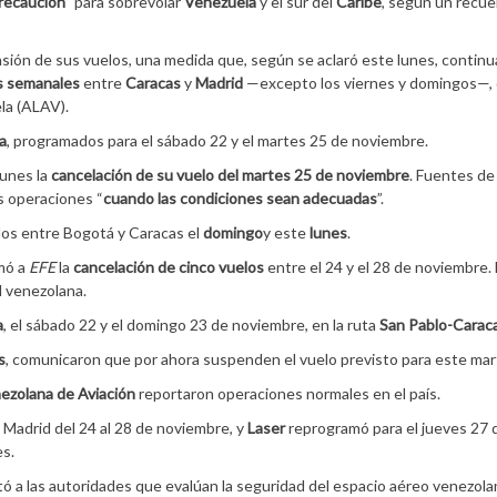
precaución
” para sobrevolar
Venezuela
y el sur del
Caribe
, según un recue
sión de sus vuelos, una medida que, según se aclaró este lunes, continua
s semanales
entre
Caracas
y
Madrid
—excepto los viernes y domingos—,
la (ALAV).
a
, programados para el sábado 22 y el martes 25 de noviembre.
lunes la
cancelación de su vuelo del martes 25 de noviembre
. Fuentes de 
s operaciones “
cuando las condiciones sean adecuadas
”.
os entre Bogotá y Caracas el
domingo
y este
lunes
.
rmó a
EFE
la
cancelación de cinco vuelos
entre el 24 y el 28 de noviembre.
l venezolana.
a
, el sábado 22 y el domingo 23 de noviembre, en la ruta
San Pablo-Carac
s
, comunicaron que por ahora suspenden el vuelo previsto para este mar
ezolana de Aviación
reportaron operaciones normales en el país.
 Madrid del 24 al 28 de noviembre, y
Laser
reprogramó para el jueves 27 
es.
tó a las autoridades que evalúan la seguridad del espacio aéreo venezol