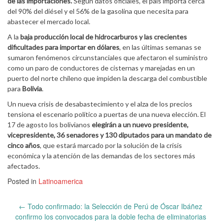
de las importaciones.
Según datos oficiales, el país importa cerca
del 90% del diésel y el 56% de la gasolina que necesita para
abastecer el mercado local.
A la
baja producción local de hidrocarburos y las crecientes
dificultades para importar en dólares
, en las últimas semanas se
sumaron fenómenos circunstanciales que afectaron el suministro
como un paro de conductores de cisternas y marejadas en un
puerto del norte chileno que impiden la descarga del combustible
para
Bolivia
.
Un nueva crisis de desabastecimiento y el alza de los precios
tensiona el escenario político a puertas de una nueva elección. El
17 de agosto los bolivianos
elegirán a un nuevo presidente,
vicepresidente, 36 senadores y 130 diputados para un mandato de
cinco años
, que estará marcado por la solución de la crisis
económica y la atención de las demandas de los sectores más
afectados.
Posted in
Latinoamerica
Post
←
Todo confirmado: la Selección de Perú de Óscar Ibáñez
navigation
confirmo los convocados para la doble fecha de eliminatorias