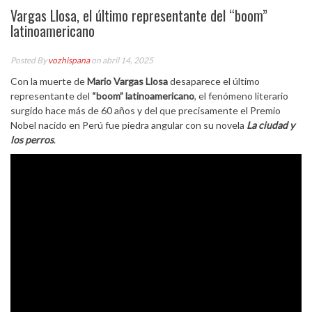
Vargas Llosa, el último representante del “boom”
latinoamericano
Posted By
vozhispana
on abril 14, 2025
Con la muerte de
Mario Vargas Llosa
desaparece el último
representante del
“boom” latinoamericano
, el fenómeno literario
surgido hace más de 60 años y del que precisamente el Premio
Nobel nacido en Perú fue piedra angular con su novela
La ciudad y
los perros
.