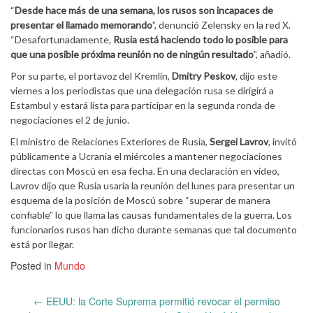
“
Desde hace más de una semana, los rusos son incapaces de
presentar el llamado memorando
”, denunció Zelensky en la red X.
“Desafortunadamente,
Rusia está haciendo todo lo posible para
que una posible próxima reunión no de ningún resultado
”, añadió.
Por su parte, el portavoz del Kremlin,
Dmitry Peskov
, dijo este
viernes a los periodistas que una delegación rusa se dirigirá a
Estambul y estará lista para participar en la segunda ronda de
negociaciones el 2 de junio.
El ministro de Relaciones Exteriores de Rusia,
Sergei Lavrov
, invitó
públicamente a Ucrania el miércoles a mantener negociaciones
directas con Moscú en esa fecha. En una declaración en video,
Lavrov dijo que Rusia usaría la reunión del lunes para presentar un
esquema de la posición de Moscú sobre “superar de manera
confiable” lo que llama las causas fundamentales de la guerra. Los
funcionarios rusos han dicho durante semanas que tal documento
está por llegar.
Posted in
Mundo
Post
←
EEUU: la Corte Suprema permitió revocar el permiso