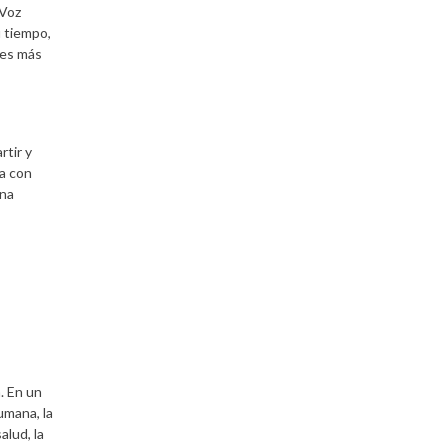
 Voz
u tiempo,
nes más
rtir y
na con
una
. En un
umana, la
alud, la