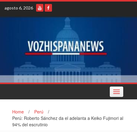
Skip
agosto 6, 2026
to
content
Toggle
navigation
Home
/
Perú
/
Perú: Roberto Sánchez da el adelanta a Keiko Fujimori al
94% del escrutinio