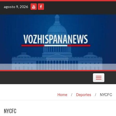
Skip
agosto 9, 2026
to
content
Toggle
navigation
Home
/
Deportes
/
NYCFC
NYCFC