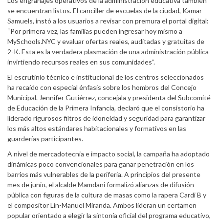
Los engranajes operativos de la administración educativa también
se encuentran listos. El canciller de escuelas de la ciudad, Kamar
Samuels, instó a los usuarios a revisar con premura el portal digital:
“Por primera vez, las familias pueden ingresar hoy mismo a
MySchools.NYC y evaluar ofertas reales, auditadas y gratuitas de
2-K. Esta es la verdadera plasmación de una administración pública
invirtiendo recursos reales en sus comunidades”.
El escrutinio técnico e institucional de los centros seleccionados
ha recaído con especial énfasis sobre los hombros del Concejo
Municipal. Jennifer Gutiérrez, concejala y presidenta del Subcomité
de Educación de la Primera Infancia, declaró que el consistorio ha
liderado rigurosos filtros de idoneidad y seguridad para garantizar
los más altos estándares habitacionales y formativos en las
guarderías participantes.
A nivel de mercadotecnia e impacto social, la campaña ha adoptado
dinámicas poco convencionales para ganar penetración en los
barrios más vulnerables de la periferia. A principios del presente
mes de junio, el alcalde Mamdani formalizó alianzas de difusión
pública con figuras de la cultura de masas como la rapera Cardi B y
el compositor Lin-Manuel Miranda. Ambos lideran un certamen
popular orientado a elegir la sintonía oficial del programa educativo,