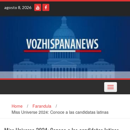
Skip
agosto 8, 2026
to
content
Toggle
navigation
Home
/
Farandula
/
Miss Universe 2024: Conoce a las candidatas latinas