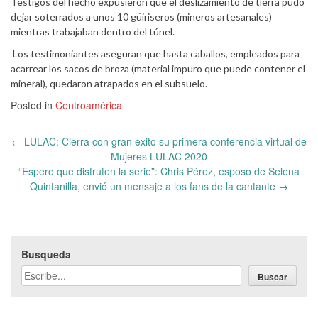
Testigos del hecho expusieron que el deslizamiento de tierra pudo
dejar soterrados a unos 10 güiriseros (mineros artesanales)
mientras trabajaban dentro del túnel.
Los testimoniantes aseguran que hasta caballos, empleados para
acarrear los sacos de broza (material impuro que puede contener el
mineral), quedaron atrapados en el subsuelo.
Posted in
Centroamérica
Post
←
LULAC: Cierra con gran éxito su primera conferencia virtual de
navigation
Mujeres LULAC 2020
“Espero que disfruten la serie”: Chris Pérez, esposo de Selena
Quintanilla, envió un mensaje a los fans de la cantante
→
Busqueda
Buscar