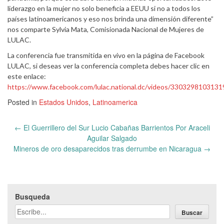
liderazgo en la mujer no solo beneficia a EEUU si no a todos los
países latinoamericanos y eso nos brinda una dimensión diferente”
nos comparte Sylvia Mata, Comisionada Nacional de Mujeres de
LULAC.
La conferencia fue transmitida en vivo en la página de Facebook
LULAC, si deseas ver la conferencia completa debes hacer clic en
este enlace:
https://www.facebook.com/lulac.national.dc/videos/330329810313
Posted in
Estados Unidos
,
Latinoamerica
Post
←
El Guerrillero del Sur Lucio Cabañas Barrientos Por Araceli
navigation
Aguilar Salgado
Mineros de oro desaparecidos tras derrumbe en Nicaragua
→
Busqueda
Buscar