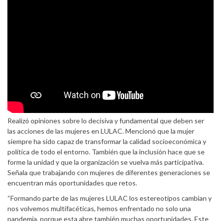
Realizó opiniones sobre lo decisiva y fundamental que deben ser
las acciones de las mujeres en LULAC. Mencionó que la mujer
siempre ha sido capaz de transformar la calidad socioeconómica y
política de todo el entorno. También que la inclusión hace que se
forme la unidad y que la organización se vuelva más participativa.
Señala que trabajando con mujeres de diferentes generaciones se
encuentran más oportunidades que retos.
“Formando parte de las mujeres LULAC los estereotipos cambian y
nos volvemos multifacéticas, hemos enfrentado no solo una
pandemia, porque esta abre también muchas oportunidades. Este