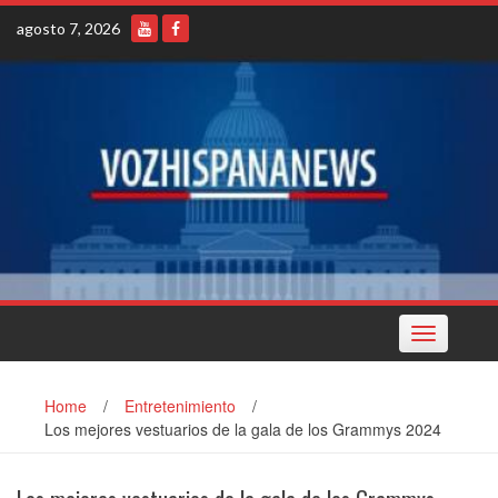
Skip
agosto 7, 2026
to
content
Toggle
navigation
Home
/
Entretenimiento
/
Los mejores vestuarios de la gala de los Grammys 2024