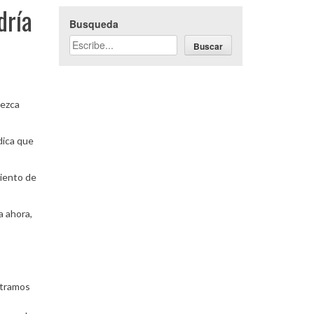
dría
Busqueda
Buscar
ezca
ndica que
miento de
a ahora,
stramos