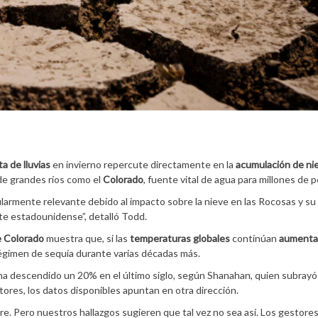
ta
de
lluvias
en invierno repercute directamente en la
acumulación de ni
de grandes ríos como el
Colorado
, fuente vital de agua para millones de 
larmente relevante debido al impacto sobre la nieve en las Rocosas y su
este estadounidense”, detalló Todd.
e Colorado
muestra que, si las
temperaturas
globales
continúan
aument
gimen de sequía durante varias décadas más.
a descendido un 20% en el último siglo, según Shanahan, quien subrayó
ores, los datos disponibles apuntan en otra dirección.
. Pero nuestros hallazgos sugieren que tal vez no sea así. Los gestores