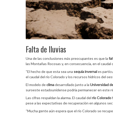
Falta de lluvias
Una de las conclusiones más preocupantes es que la
fal
las Montañas Rocosas y, en consecuencia, en el caudal 
“El hecho de que esta sea una
sequía
invernal
es particu
el caudal del río Colorado y los recursos hídricos del o
El modelo de
clima
desarrollado junto a la
Universidad d
suroeste estadounidense podría permanecer en este ré
Las cifras respaldan la alarma. El caudal del
río Colorado
h
pese a las expectativas de recuperación en algunos sect
“Mucha gente aún espera que el río Colorado se recupere