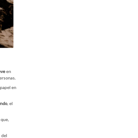
eve
en
personas.
 papel en
ando
, el
 que,
 del