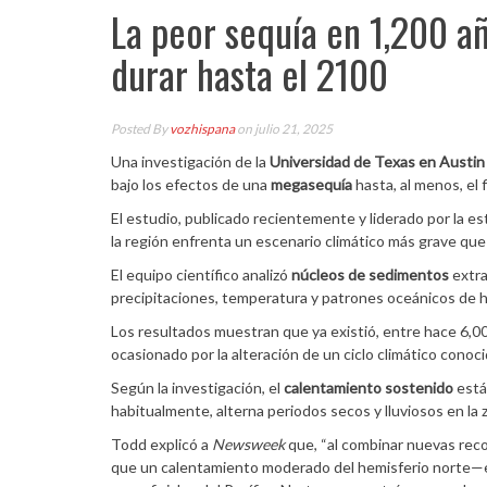
La peor sequía en 1,200 a
durar hasta el 2100
Posted By
vozhispana
on julio 21, 2025
Una investigación de la
Universidad de Texas en Austin
bajo los efectos de una
megasequía
hasta, al menos, el f
El estudio, publicado recientemente y liderado por la 
la región enfrenta un escenario climático más grave que 
El equipo científico analizó
núcleos de sedimentos
extra
precipitaciones, temperatura y patrones oceánicos de h
Los resultados muestran que ya existió, entre hace 6,00
ocasionado por la alteración de un ciclo climático conoc
Según la investigación, el
calentamiento sostenido
está
habitualmente, alterna periodos secos y lluviosos en la 
Todd explicó a
Newsweek
que, “al combinar nuevas rec
que un calentamiento moderado del hemisferio norte—en