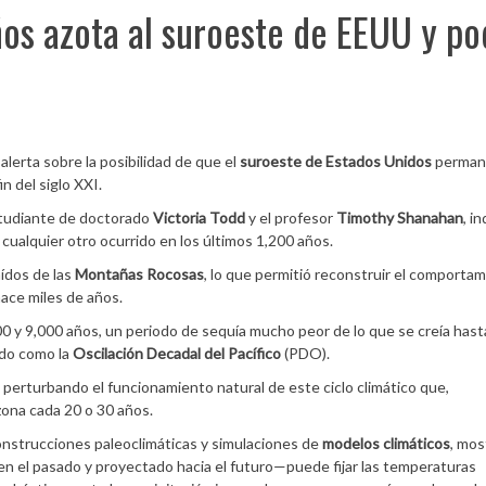
ños azota al suroeste de EEUU y po
alerta sobre la posibilidad de que el
suroeste de Estados Unidos
perman
in del siglo XXI.
estudiante de doctorado
Victoria Todd
y el profesor
Timothy Shanahan
, i
cualquier otro ocurrido en los últimos 1,200 años.
ídos de las
Montañas Rocosas
, lo que permitió reconstruir el comporta
ace miles de años.
0 y 9,000 años, un periodo de sequía mucho peor de lo que se creía hast
ido como la
Oscilación Decadal del Pacífico
(PDO).
 perturbando el funcionamiento natural de este ciclo climático que,
zona cada 20 o 30 años.
onstrucciones paleoclimáticas y simulaciones de
modelos
climáticos
, mo
 el pasado y proyectado hacia el futuro—puede fijar las temperaturas