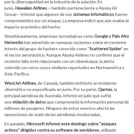
por la ciberseguridad en la industria de la aviación. En
junio,
Hawaiian Airlines
—también perteneciente a Alaska Air
Group— informó que algunos de sus
sistemas informáticos
fueron
comprometidos por un ataque. La empresa indicó que aún evalúa el
impacto económico del hecho.
Simultáneamente, empresas tecnológicas como
Google y Palo Alto
Networks
han advertido en semanas recientes sobre el creciente
interés del grupo de hackers conocido como “
Scattered Spider
” en
el sector aeronáutico. Aunque Alaska Airlines no confirmó que el
reciente fallo esté relacionado con un ciberataque, la alerta
coincide con otros casos similares reportados en Norteamérica y
Asia-Pacífico.
WestJet Airlines
, de Canadá, también enfrentó un incidente
cibernético no especificado en junio. Por su parte,
Qantas
, la
principal aerolínea de Australia, informó en julio que sufrió
una
violación de datos
que comprometió la información personal de
millones de pasajeros. Ninguno de estos eventos afectó las
operaciones de vuelo de las aerolíneas involucradas.
En paralelo,
Microsoft informó este domingo sobre “ataques
activos” dirigidos contra su software de servidores
, utilizado