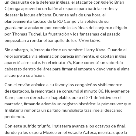
un desajuste de la defensa inglesa, el atacante congoleño Brian
Cipenga aprovechó un balón al espacio para batir las redes y
desatar la locura africana. Durante más de una hora, el
planteamiento táctico de la RD Congo y la solidez de su
guardameta anularon por completo las ideas del conjunto dirigido
por Thomas Tuchel. La frustración y los fantasmas del pasado
empezaban a rondar el banquillo de los
Three Lions
.
Sin embargo, la jerarquía tiene un nombre: Harry Kane. Cuando el
reloj apretaba y la eliminación parecía inminente, el capitán inglés
apareció al rescate. En el minuto 75, Kane conectó un soberbio
cabezazo dentro del área para firmar el empate y devolverle el alma
al cuerpo a su afición.
Con el envión anímico a su favor y los congoleños visiblemente
desgastados, la remontada se consumó al minuto 86. Nuevamente
Kane, con un derechazo inapelable, puso el 2-1 definitivo en el
marcador, firmando además un registro histórico: la primera vez que
Inglaterra remonta un partido mundialista tras irse al descanso
perdiendo.
Con este sufrido triunfo, Inglaterra avanza a los octavos de final,
donde ya los espera México en el Estadio Azteca, mientras que la