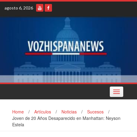
Skip
agosto 6, 2026
to
content
Toggle
navigation
Home
/
Artículos
/
Noticias
/
Sucesos
/
Joven de 20 Años Desaparecido en Manhattan: Neyson
Estela