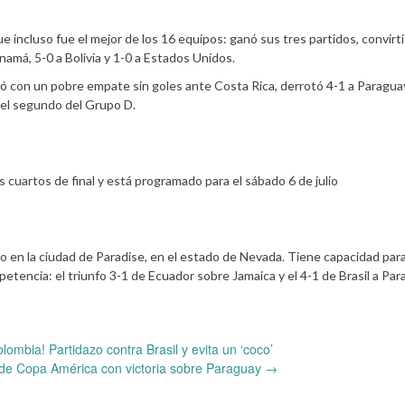
 incluso fue el mejor de los 16 equipos: ganó sus tres partidos, convirt
namá, 5-0 a Bolivia y 1-0 a Estados Unidos.
tó con un pobre empate sin goles ante Costa Rica, derrotó 4-1 a Paragua
e el segundo del Grupo D.
los cuartos de final y está programado para el sábado 6 de julio
ado en la ciudad de Paradise, en el estado de Nevada. Tiene capacidad para
encia: el triunfo 3-1 de Ecuador sobre Jamaica y el 4-1 de Brasil a Par
ombia! Partidazo contra Brasil y evita un ‘coco’
 de Copa América con victoria sobre Paraguay
→