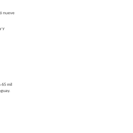
ió nueve
y y
 65 mil
aguay.