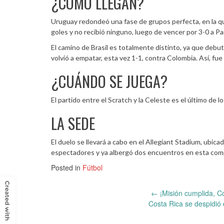
¿CÓMO LLEGAN?
Uruguay redondeó una fase de grupos perfecta, en la que
goles y no recibió ninguno, luego de vencer por 3-0 a Pa
El camino de Brasil es totalmente distinto, ya que debu
volvió a empatar, esta vez 1-1, contra Colombia. Así, fu
¿CUÁNDO SE JUEGA?
El partido entre el Scratch y la Celeste es el último de 
LA SEDE
El duelo se llevará a cabo en el Allegiant Stadium, ubic
espectadores y ya albergó dos encuentros en esta compet
Posted in
Fútbol
Post
←
¡Misión cumplida, Col
Costa Rica se despidió
navigation