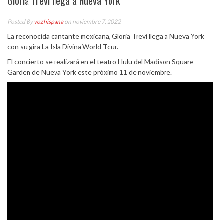
Gloria Trevi llega a Nueva York
Posted By
vozhispana
on noviembre 7, 2022
La reconocida cantante mexicana, Gloria Trevi llega a Nueva York
con su gira La Isla Divina World Tour.
El concierto se realizará en el teatro Hulu del Madison Square
Garden de Nueva York este próximo 11 de noviembre.