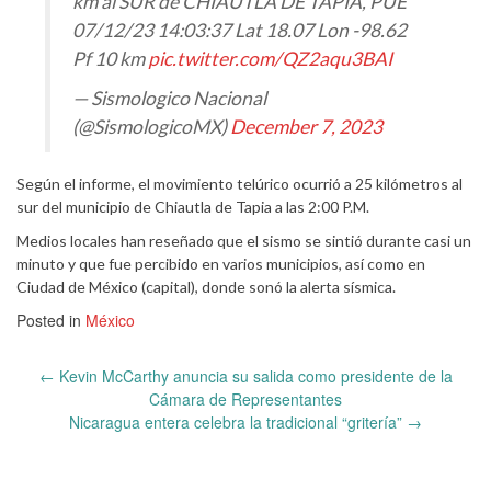
km al SUR de CHIAUTLA DE TAPIA, PUE
07/12/23 14:03:37 Lat 18.07 Lon -98.62
Pf 10 km
pic.twitter.com/QZ2aqu3BAI
— Sismologico Nacional
(@SismologicoMX)
December 7, 2023
Según el informe, el movimiento telúrico ocurrió a 25 kilómetros al
sur del municipio de Chiautla de Tapia a las 2:00 P.M.
Medios locales han reseñado que el sismo se sintió durante casi un
minuto y que fue percibido en varios municipios, así como en
Ciudad de México (capital), donde sonó la alerta sísmica.
Posted in
México
Post
←
Kevin McCarthy anuncia su salida como presidente de la
navigation
Cámara de Representantes
Nicaragua entera celebra la tradicional “gritería”
→