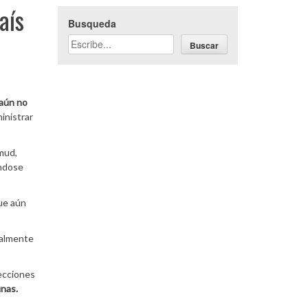
aís
Busqueda
Buscar
 aún no
inistrar
mud,
ándose
que aún
cialmente
ecciones
unas.