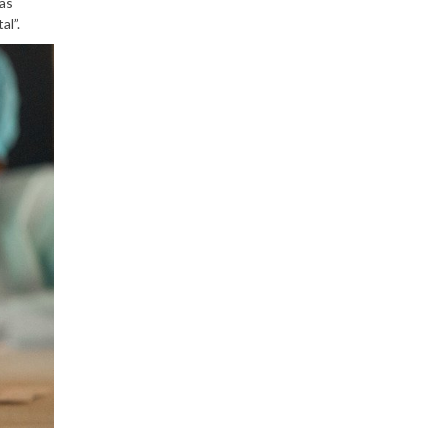
has
al”.