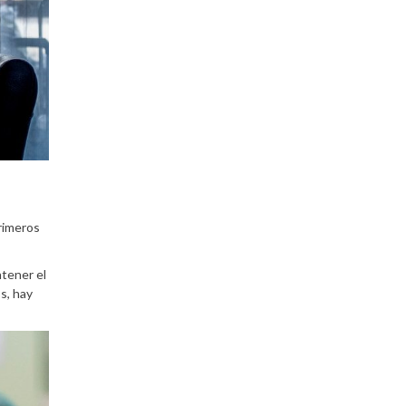
primeros
ntener el
s, hay