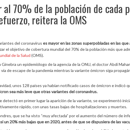
 al 70% de la población de cada p
efuerzo, reitera la OMS
ariantes del coronavirus
es mayor en las zonas superpobladas en las que
nzar el objetivo de cobertura mundial del 70% de la población más que adm
ndial de la Salud
(OMS).
n Ginebra un epidemiólogo de la agencia de la ONU, el doctor Abdi Maha
u vía de escape de la pandemia mientras la variante ómicron siga propag
avidad, unos 128 países ya habían notificado casos de ómicron e indicó 
icron sea más leve que otras variantes del coronavirus.
e detectó en primer lugar la aparición de la variante, se experimentó ini
ivamente rápido, con unas tasas bajas de hospitalizaciones y muertes.
dres, que se ha visto “muy afectada” por el aumento del número de inf
si un 20% más bajas que en 2020, antes de que se dispusiera de las vac