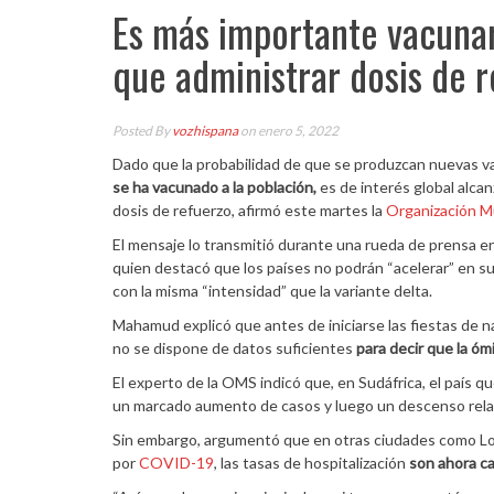
Es más importante vacunar
que administrar dosis de r
Posted By
vozhispana
on enero 5, 2022
Dado que la probabilidad de que se produzcan nuevas v
se ha vacunado a la población,
es de interés global alca
dosis de refuerzo, afirmó este martes la
Organización Mu
El mensaje lo transmitió durante una rueda de prensa e
quien destacó que los países no podrán “acelerar” en s
con la misma “intensidad” que la variante delta.
Mahamud explicó que antes de iniciarse las fiestas de n
no se dispone de datos suficientes
para decir que la óm
El experto de la OMS indicó que, en Sudáfrica, el país qu
un marcado aumento de casos y luego un descenso relat
Sin embargo, argumentó que en otras ciudades como Lon
por
COVID-19
, las tasas de hospitalización
son ahora ca