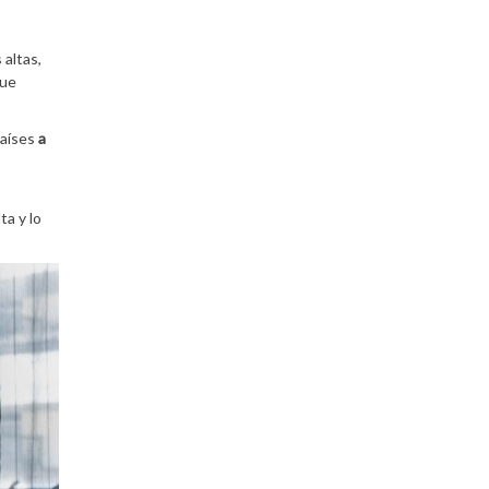
 altas,
que
países
a
ta y lo