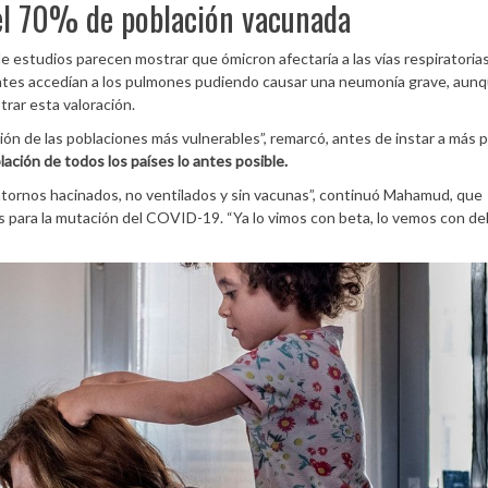
el 70% de población vacunada
estudios parecen mostrar que ómicron afectaría a las vías respiratorias
ntes accedían a los pulmones pudiendo causar una neumonía grave, aun
trar esta valoración.
ación de las poblaciones más vulnerables”, remarcó, antes de instar a más 
ación de todos los países lo antes posible.
 entornos hacinados, no ventilados y sin vacunas”, continuó Mahamud, que
s para la mutación del COVID-19. “Ya lo vimos con beta, lo vemos con del