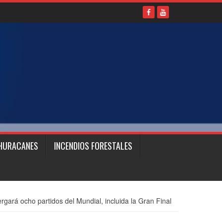
HURACANES
INCENDIOS FORESTALES
rgará ocho partidos del Mundial, incluida la Gran Final