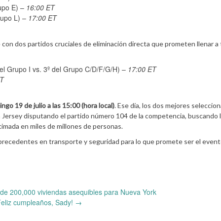
upo E) –
16:00 ET
rupo L) –
17:00 ET
te con dos partidos cruciales de eliminación directa que prometen llenar a 
del Grupo I vs. 3º del Grupo C/D/F/G/H) –
17:00 ET
ET
ngo 19 de julio a las 15:00 (hora local)
. Ese día, los dos mejores seleccio
a Jersey disputando el partido número 104 de la competencia, buscando 
timada en miles de millones de personas.
 precedentes en transporte y seguridad para lo que promete ser el even
de 200,000 viviendas asequibles para Nueva York
Feliz cumpleaños, Sady!
→