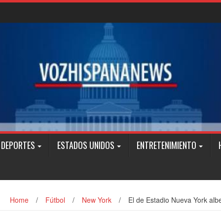
DEPORTES
ESTADOS UNIDOS
ENTRETENIMIENTO
Home
/
Fútbol
/
New York
/
El de Estadio Nueva York albe