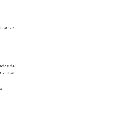
tope las
nados del
levantar
to