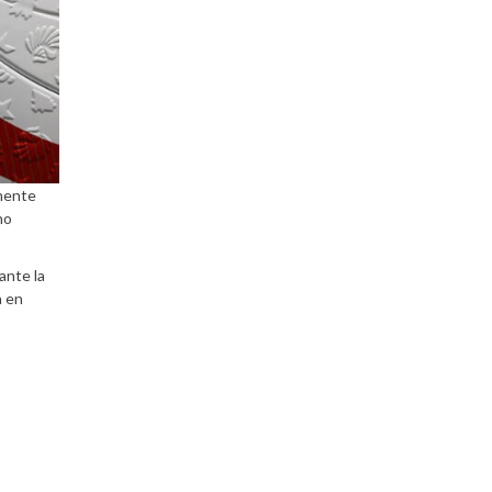
lmente
ho
ante la
a en