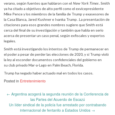
verano, según fuentes que hablaron con el
New York Times
. Smith
ya ha citado a objetivos de alto perfil como el exvicepresidente
Mike Pence y los miembros de la familia de Trump y exasesores de
la Casa Blanca, Jared Kushner e Ivanka Trump . La presentación de
citaciones para esos grandes nombres sugiere que Smith está
cerca del final de su investigación y también que habla en serio
acerca de presentar un caso penal, según exfiscales y expertos
legales.
Smith está investigando los intentos de Trump de permanecer en
el poder a pesar de perder las elecciones de 2020, y si Trump violó
la ley al esconder documentos confidenciales del gobierno en
su club privado Mar-a-Lago en Palm Beach, Florida.
Trump ha negado haber actuado mal en todos los casos.
Posted in
Entretenimiento
Post
←
Argentina acogerá la segunda reunión de la Conferencia de
navigation
las Partes del Acuerdo de Escazú
Un líder sindical de la policía fue arrestado por contrabando
internacional de fentanilo a Estados Unidos
→