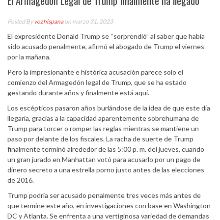
El Armagedón Legal de Trump finalmente ha llegado
Posted By
vozhispana
on marzo 31, 2023
El expresidente Donald Trump se “sorprendió” al saber que había
sido acusado penalmente, afirmó el abogado de Trump el viernes
por la mañana.
Pero la impresionante e histórica acusación parece solo el
comienzo del Armagedón legal de Trump, que se ha estado
gestando durante años y finalmente está aquí.
Los escépticos pasaron años burlándose de la idea de que este día
llegaría, gracias a la capacidad aparentemente sobrehumana de
Trump para torcer o romper las reglas mientras se mantiene un
paso por delante de los fiscales. La racha de suerte de Trump
finalmente terminó alrededor de las 5:00 p. m. del jueves, cuando
un gran jurado en Manhattan votó para acusarlo por un pago de
dinero secreto a una estrella porno justo antes de las elecciones
de 2016.
Trump podría ser acusado penalmente tres veces más antes de
que termine este año, en investigaciones con base en Washington
DC y Atlanta. Se enfrenta a una vertiginosa variedad de demandas