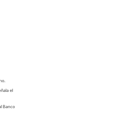
no.
ñala el
al Banco