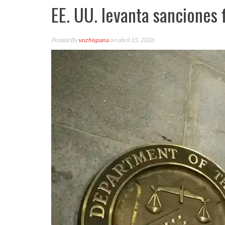
EE. UU. levanta sanciones 
Posted By
vozhispana
on abril 15, 2026