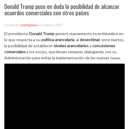
Donald Trump puso en duda la posibilidad de alcanzar
acuerdos comerciales con otros países
Posted By
vozhispana
on mayo 6, 2025
El presidente
Donald Trump
generó nuevamente incertidumbre en
lo que respecta a su
política arancelaria
, al
desestimar
, este martes,
la posibilidad de establecer
niveles arancelarios
y
concesiones
comerciales
a los socios, que llevan semanas dialogando con su
Administración para evitar la implementación de las nuevas tasas.