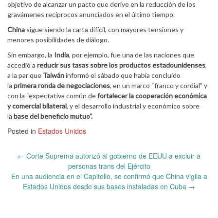
objetivo de alcanzar un pacto que derive en la reducción de los
gravámenes recíprocos anunciados en el último tiempo.
China
sigue siendo la carta difícil, con mayores tensiones y
menores posibilidades de diálogo.
Sin embargo, la
India
, por ejemplo, fue una de las naciones que
accedió a
reducir sus tasas sobre los productos estadounidenses
,
a la par que
Taiwán
informó el sábado que había concluido
la
primera ronda de negociaciones
, en un marco “franco y cordial” y
con la “expectativa común de
fortalecer la cooperación económica
y comercial bilateral
, y el desarrollo industrial y económico sobre
la
base del beneficio mutuo”.
Posted in
Estados Unidos
Post
←
Corte Suprema autorizó al gobierno de EEUU a excluir a
navigation
personas trans del Ejército
En una audiencia en el Capitolio, se confirmó que China vigila a
Estados Unidos desde sus bases instaladas en Cuba
→