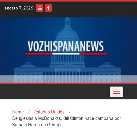
Skip
agosto 7, 2026
to
content
Toggle
navigation
Home
/
Estados Unidos
/
De iglesias a McDonald’s, Bill Clinton hace campaña por
Kamala Harris en Georgia