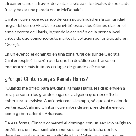
afroamericanos a través de visitas a iglesias, festivales de pescado
frito y hasta una parada en un McDonald’s.
Clinton, que sigue gozando de gran popularidad en la comunidad
negra del sur de EE.UU., se convirtió estos dos últimos días en el
arma secreta de Harris, logrando la atención de la prensa local
antes de que comience este martes la votación por anticipado en
Georgia.
En un evento el domingo en una zona rural del sur de Georgia,
Clinton explicó la razón por la que ha decidido centrarse en
encuentros más íntimos en lugar de grandes discursos.
¿Por qué Clinton apoya a Kamala Harris?
“Cuando me ofrecí para ayudar a Kamala Harris, les dije: envíen a
otra persona a los grandes lugares, a alguien que necesite la
cobertura televisiva. A mí envíenme al campo, sé que ahí es donde
pertenezco”, afirmó Clinton, que antes de ser presidente ejerció
como gobernador de Arkansas.
De esa forma, Clinton comenzó el domingo con un servicio religioso
en Albany, un lugar simbólico por su papel en la lucha por los
derechos civiles, y luego se dirigió a Fort Valley, una zona que es