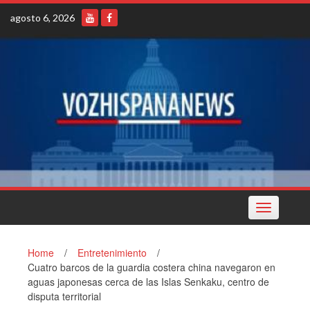
Skip
agosto 6, 2026
to
content
Toggle
navigation
Home
/
Entretenimiento
/
Cuatro barcos de la guardia costera china navegaron en
aguas japonesas cerca de las Islas Senkaku, centro de
disputa territorial