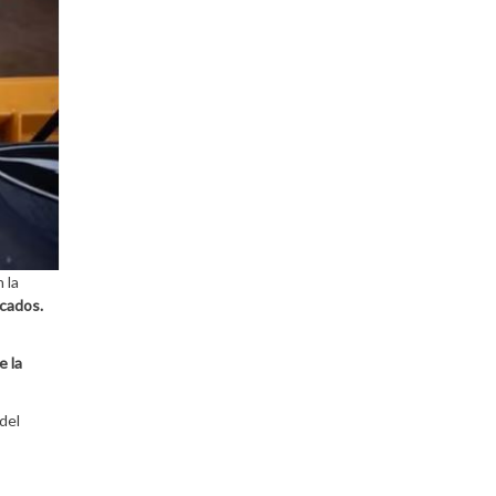
 la
icados.
e la
del