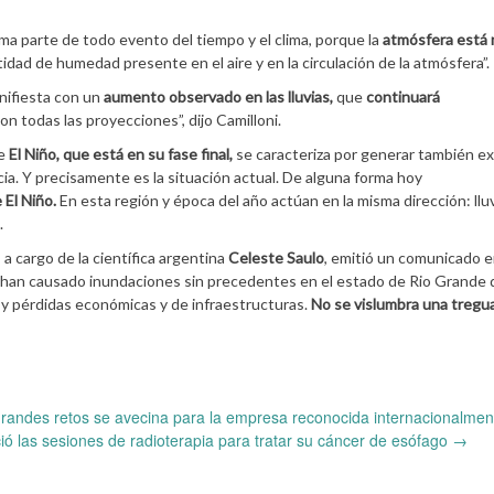
orma parte de todo evento del tiempo y el clima, porque la
atmósfera está
idad de humedad presente en el aire y en la circulación de la atmósfera”.
nifiesta con un
aumento observado en las lluvias,
que
continuará
n todas las proyecciones”, dijo Camilloni.
de
El Niño, que está en su fase final,
se caracteriza por generar también e
icia. Y precisamente es la situación actual. De alguna forma hoy
 El Niño.
En esta región y época del año actúan en la misma dirección: llu
.
, a cargo de la científica argentina
Celeste Saulo
, emitió un comunicado e
o han causado inundaciones sin precedentes en el estado de Rio Grande d
s y pérdidas económicas y de infraestructuras.
No se vislumbra una tregu
grandes retos se avecina para la empresa reconocida internacionalmen
ció las sesiones de radioterapia para tratar su cáncer de esófago
→