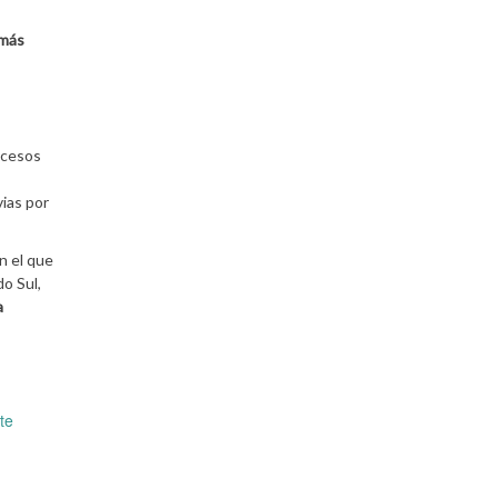
 más
xcesos
vias por
n el que
o Sul,
a
te