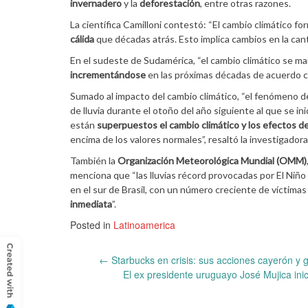
invernadero
y la
deforestación
, entre otras razones.
La científica Camilloni contestó: “El cambio climático f
cálida
que décadas atrás. Esto implica cambios en la cant
En el sudeste de Sudamérica, “el cambio climático se ma
incrementándose
en las próximas décadas de acuerdo co
Sumado al impacto del cambio climático, “el fenómeno 
de lluvia durante el otoño del año siguiente al que se in
están
superpuestos el cambio climático y los efectos de
encima de los valores normales”, resaltó la investigadora
También la
Organización Meteorológica Mundial (OMM)
menciona que “las lluvias récord provocadas por El Niñ
en el sur de Brasil, con un número creciente de víctima
inmediata
”.
Posted in
Latinoamerica
Post
←
Starbucks en crisis: sus acciones cayerón y 
El ex presidente uruguayo José Mujica ini
navigation