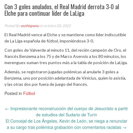
Con 3 goles anulados, el Real Madrid derrota 3-0 al
Elche para continuar líder de LaLiga
Posted By
vozhispana
on octubre 20, 2022
El Real Madrid vence al Elche y se mantiene como líder indiscutible
de La Liga española de fútbol, imponiéndose 3-0.
Con goles de Valverde al minuto 11, del recién campeón de Oro, el
francés Benzema a los 75 y de Marco Asensio a los 80 minutos, los
merengues suman tres puntos más a la tabla de posición de LaLiga.
Además, se registraron jugadas polémicas al anularle 3 goles a
Benzema, uno por posición adelantada de Vinicius, quien lo asistía,
y las otras dos por fuera de juego del francés.
Posted in
Fútbol
Post
←
Impresionante reconstrucción del cuerpo de Jesucristo a partir
navigation
de estudios del Sudario de Turín
El Concejal de Los Ángeles, Kevin de León, se niega a renunciar
a su cargo tras polémica grabación con comentarios racistas
→