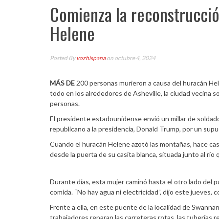
Comienza la reconstrucció
Helene
Posted By
vozhispana
on octubre 4, 2024
MÁS DE
200 personas murieron a causa del huracán Helen
todo en los alrededores de Asheville, la ciudad vecina s
personas.
El presidente estadounidense envió un millar de soldados
republicano a la presidencia, Donald Trump, por un supu
Cuando el huracán Helene azotó las montañas, hace casi 
desde la puerta de su casita blanca, situada junto al río
Durante días, esta mujer caminó hasta el otro lado del 
comida. “No hay agua ni electricidad”, dijo este jueves, c
Frente a ella, en este puente de la localidad de Swanna
trabajadores reparan las carreteras rotas, las tuberías r