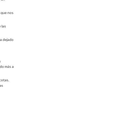
e que nos
 las
ha dejado
s
ado más a
cotas.
as