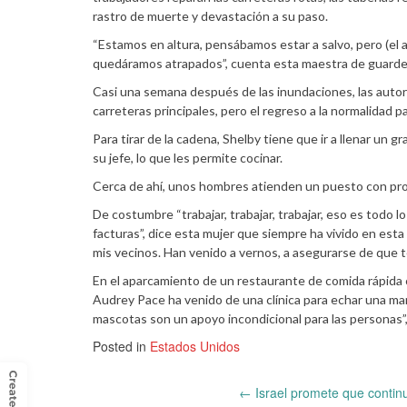
rastro de muerte y devastación a su paso.
“Estamos en altura, pensábamos estar a salvo, pero (el a
quedáramos atrapados”, cuenta esta maestra de guarder
Casi una semana después de las inundaciones, las autor
carreteras principales, pero el regreso a la normalidad p
Para tirar de la cadena, Shelby tiene que ir a llenar un 
su jefe, lo que les permite cocinar.
Cerca de ahí, unos hombres atienden un puesto con prod
De costumbre “trabajar, trabajar, trabajar, eso es todo l
facturas”, dice esta mujer que siempre ha vivido en est
mis vecinos. Han venido a vernos, a asegurarse de que 
En el aparcamiento de un restaurante de comida rápida c
Audrey Pace ha venido de una clínica para echar una man
mascotas son un apoyo incondicional para las personas”
Posted in
Estados Unidos
Post
←
Israel promete que contin