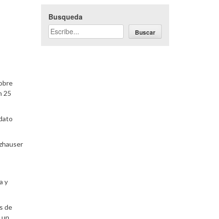
Busqueda
Buscar
sobre
n 25
idato
lzhauser
a y
as de
o un