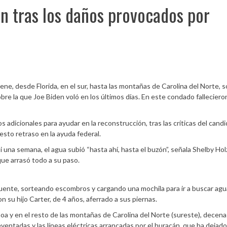
n tras los daños provocados por
e, desde Florida, en el sur, hasta las montañas de Carolina del Norte, 
obre la que Joe Biden voló en los últimos días. En este condado falleciero
 adicionales para ayudar en la reconstrucción, tras las críticas del cand
esto retraso en la ayuda federal.
una semana, el agua subió “hasta ahí, hasta el buzón”, señala Shelby Ho
 que arrasó todo a su paso.
puente, sorteando escombros y cargando una mochila para ir a buscar agu
on su hijo Carter, de 4 años, aferrado a sus piernas.
noa y en el resto de las montañas de Carolina del Norte (sureste), decen
eventadas y las líneas eléctricas arrancadas por el huracán, que ha dejad