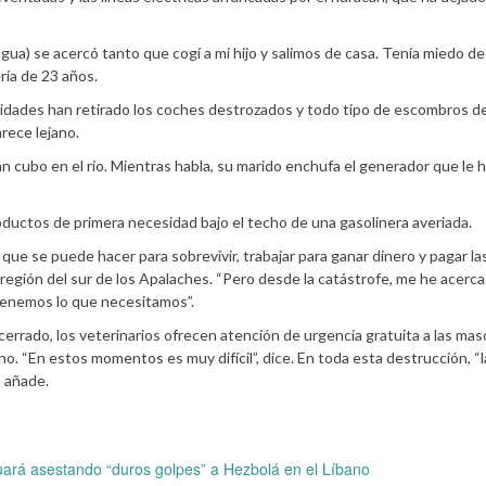
gua) se acercó tanto que cogí a mi hijo y salimos de casa. Tenía miedo d
ía de 23 años.
idades han retirado los coches destrozados y todo tipo de escombros de
arece lejano.
gran cubo en el río. Mientras habla, su marido enchufa el generador que le 
uctos de primera necesidad bajo el techo de una gasolinera averiada.
o que se puede hacer para sobrevivir, trabajar para ganar dinero y pagar la
a región del sur de los Apalaches. “Pero desde la catástrofe, me he acerc
tenemos lo que necesitamos”.
errado, los veterinarios ofrecen atención de urgencia gratuita a las mas
o. “En estos momentos es muy difícil”, dice. En toda esta destrucción, “l
, añade.
uará asestando “duros golpes” a Hezbolá en el Líbano