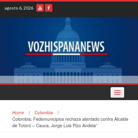
Skip
agosto 6, 2026
to
content
Toggle
navigation
Home
/
Colombia
/
Colombia: Fedemunicipios rechaza atentado contra Alcalde
de Totoró – Cauca, Jorge Luis Pizo Andela”