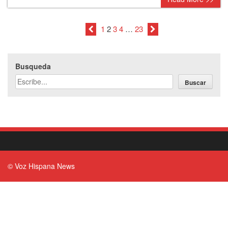
1
2
3
4
…
23
Busqueda
Buscar
© Voz Hispana News