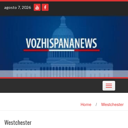
Skip
agosto 7, 2026
to
content
Toggle
navigation
Home
/
Westchester
Westchester