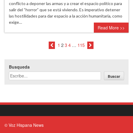
conflicto a deponer las armas y a crear el espacio político para
salir del “horror” que se está viviendo. Es imperativo detener
las hostilidades para dar espacio a la acción humanitaria, como
exige…
Read More >>
1
2
3
4
…
115
Busqueda
Buscar
© Voz Hispana News