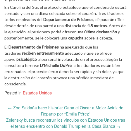
En Carolina del Sur, el protocolo establece que el condenado estará
sentado y con una diana colocada sobre el corazón. Tres tiradores,
todos empleados del
Departamento de Prisiones
, dispararán rifles
desde detrás de una pared a una distancia de
4.5 metros
. Antes de
la ejecución, el prisionero podrá ofrecer una
última declaración
y
posteriormente, se le colocará una
capucha
sobre la cabeza.
El
Departamento de Prisiones
ha asegurado que los
tiradores
reciben entrenamiento
adecuado y que se ofrece
apoyo
psicológico
al personal involucrado en el proceso. Según la
consultora forense
D’Michelle DuPre
, si los tiradores están bien
entrenados, el procedimiento debería ser rápido y sin dolor, ya que
la destrucción del corazón provoca una pérdida inmediata de
consciencia.
Posted in
Estados Unidos
Post
←
Zoe Saldaña hace historia: Gana el Oscar a Mejor Actriz de
navigation
Reparto por “Emilia Pérez”
Zelensky busca reconstruir los vínculos con Estados Unidos tras
el tenso encuentro con Donald Trump en la Casa Blanca
→