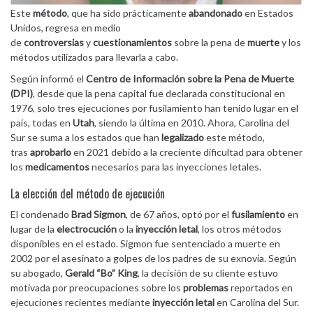
Este
método
, que ha sido prácticamente
abandonado
en Estados
Unidos, regresa en medio
de
controversias
y
cuestionamientos
sobre la pena de
muerte
y los
métodos utilizados para llevarla a cabo.
Según informó el
Centro de Información sobre la Pena de Muerte
(DPI)
, desde que la pena capital fue declarada constitucional en
1976, solo tres ejecuciones por fusilamiento han tenido lugar en el
país, todas en
Utah
, siendo la última en 2010. Ahora, Carolina del
Sur se suma a los estados que han
legalizado
este método,
tras
aprobarlo
en 2021 debido a la creciente dificultad para obtener
los
medicamentos
necesarios para las inyecciones letales.
La elección del método de ejecución
El condenado
Brad Sigmon
, de 67 años, optó por el
fusilamiento
en
lugar de la
electrocución
o la
inyección letal
, los otros métodos
disponibles en el estado. Sigmon fue sentenciado a muerte en
2002 por el asesinato a golpes de los padres de su exnovia. Según
su abogado,
Gerald “Bo” King
, la decisión de su cliente estuvo
motivada por preocupaciones sobre los
problemas
reportados en
ejecuciones recientes mediante
inyección letal
en Carolina del Sur.