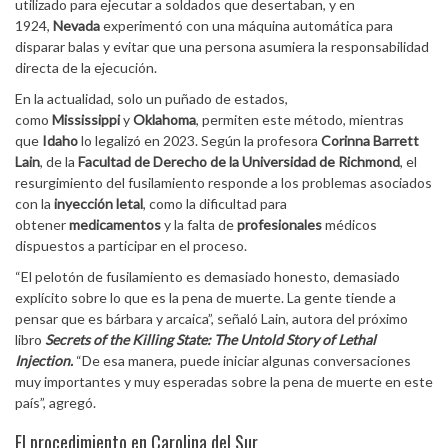
utilizado para ejecutar a soldados que desertaban, y en
1924,
Nevada
experimentó con una máquina automática para
disparar balas y evitar que una persona asumiera la responsabilidad
directa de la ejecución.
En la actualidad, solo un puñado de estados,
como
Mississippi
y
Oklahoma
, permiten este método, mientras
que
Idaho
lo legalizó en 2023. Según la profesora
Corinna Barrett
Lain
, de la
Facultad de Derecho de la Universidad de Richmond
, el
resurgimiento del fusilamiento responde a los problemas asociados
con la
inyección letal
, como la dificultad para
obtener
medicamentos
y la falta de
profesionales
médicos
dispuestos a participar en el proceso.
“El pelotón de fusilamiento es demasiado honesto, demasiado
explícito sobre lo que es la pena de muerte. La gente tiende a
pensar que es bárbara y arcaica”, señaló Lain, autora del próximo
libro
Secrets of the Killing State: The Untold Story of Lethal
Injection.
“De esa manera, puede iniciar algunas conversaciones
muy importantes y muy esperadas sobre la pena de muerte en este
país”, agregó.
El procedimiento en Carolina del Sur