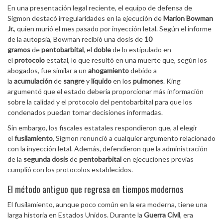
En una presentación legal reciente, el equipo de defensa de
Sigmon destacó irregularidades en la ejecución de
Marion Bowman
Jr.
, quien murió el mes pasado por inyección letal. Según el informe
de la autopsia, Bowman recibió una dosis de
10
gramos
de
pentobarbital
, el
doble
de lo estipulado en
el
protocolo
estatal, lo que resultó en una muerte que, según los
abogados, fue similar a un
ahogamiento
debido a
la
acumulación
de
sangre
y
líquido
en los
pulmones
. King
argumentó que el estado debería proporcionar más información
sobre la calidad y el protocolo del pentobarbital para que los
condenados puedan tomar decisiones informadas.
Sin embargo, los fiscales estatales respondieron que, al elegir
el
fusilamiento
, Sigmon renunció a cualquier argumento relacionado
con la inyección letal. Además, defendieron que la administración
de la
segunda dosis
de
pentobarbital
en ejecuciones previas
cumplió con los protocolos establecidos.
El método antiguo que regresa en tiempos modernos
El fusilamiento, aunque poco común en la era moderna, tiene una
larga historia en Estados Unidos. Durante la
Guerra Civil
, era