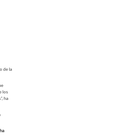
o de la
ue
 los
”, ha
a
 ha