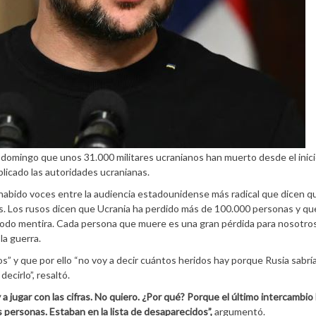
e domingo que unos 31.000 militares ucranianos han muerto desde el inici
licado las autoridades ucranianas.
habido voces entre la audiencia estadounidense más radical que dicen q
Los rusos dicen que Ucrania ha perdido más de 100.000 personas y que
 todo mentira. Cada persona que muere es una gran pérdida para nosotros
la guerra.
s” y que por ello “no voy a decir cuántos heridos hay porque Rusia sabrí
ecirlo”, resaltó.
 a jugar con las cifras. No quiero. ¿Por qué? Porque el último intercambio
personas. Estaban en la lista de desaparecidos”,
argumentó.