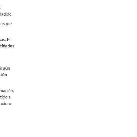
.
ñadido.
dos por
as. El
ntidades
r aún
ción
rmación,
tido a
anciero