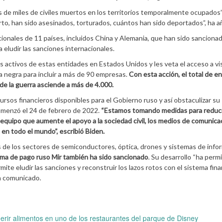
s de miles de civiles muertos en los territorios temporalmente ocupados”
o, han sido asesinados, torturados, cuántos han sido deportados”, ha a
ionales de 11 países, incluidos China y Alemania, que han sido sanciona
a eludir las sanciones internacionales.
activos de estas entidades en Estados Unidos y les veta el acceso a vis
 negra para incluir a más de 90 empresas.
Con esta acción, el total de e
de la guerra asciende a más de 4.000.
ecursos financieros disponibles para el Gobierno ruso y así obstaculizar su
comenzó el 24 de febrero de 2022.
“Estamos tomando medidas para reduci
 equipo que aumente el apoyo a la sociedad civil, los medios de comunica
en todo el mundo”, escribió Biden.
 de los sectores de semiconductores, óptica, drones y sistemas de info
ema de pago ruso Mir también ha sido sancionado
. Su desarrollo “ha permi
mite eludir las sanciones y reconstruir los lazos rotos con el sistema fin
n comunicado.
rir alimentos en uno de los restaurantes del parque de Disney