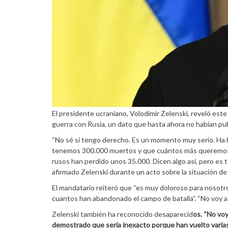
El presidente ucraniano, Volodímir Zelenski, reveló est
guerra con Rusia, un dato que hasta ahora no habían pub
“No sé si tengo derecho. Es un momento muy serio. Ha 
tenemos 300.000 muertos y que cuántos más queremos. 
rusos han perdido unos 35.000. Dicen algo así, pero es
afirmado Zelenski durante un acto sobre la situación de 
El mandatario reiteró que “es muy doloroso para nosotro
cuantos han abandonado el campo de batalla”. “No voy a d
Zelenski también ha reconocido desaparecid
os. “No voy
demostrado que sería inexacto porque han vuelto varias 