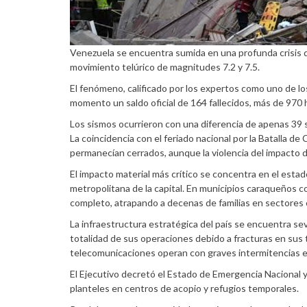
Venezuela se encuentra sumida en una profunda crisis de
movimiento telúrico de magnitudes 7.2 y 7.5.
El fenómeno, calificado por los expertos como uno de lo
momento un saldo oficial de 164 fallecidos, más de 970 
Los sismos ocurrieron con una diferencia de apenas 39 s
La coincidencia con el feriado nacional por la Batalla 
permanecían cerrados, aunque la violencia del impacto d
El impacto material más crítico se concentra en el esta
metropolitana de la capital. En municipios caraqueños c
completo, atrapando a decenas de familias en sectores
La infraestructura estratégica del país se encuentra 
totalidad de sus operaciones debido a fracturas en sus t
telecomunicaciones operan con graves intermitencias en
El Ejecutivo decretó el Estado de Emergencia Nacional y 
planteles en centros de acopio y refugios temporales.