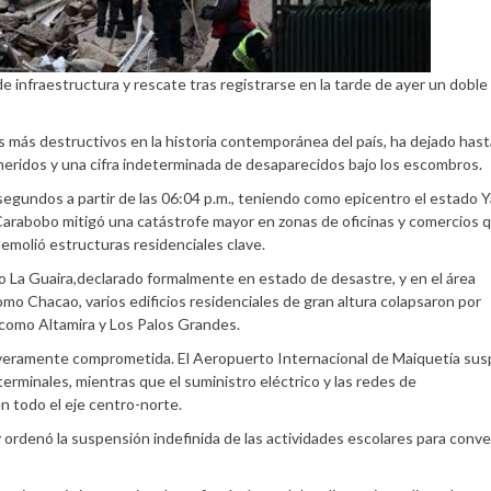
 infraestructura y rescate tras registrarse en la tarde de ayer un doble
s más destructivos en la historia contemporánea del país, ha dejado hast
heridos y una cifra indeterminada de desaparecidos bajo los escombros.
egundos a partir de las 06:04 p.m., teniendo como epicentro el estado Y
de Carabobo mitigó una catástrofe mayor en zonas de oficinas y comercios 
emolió estructuras residenciales clave.
do La Guaira,declarado formalmente en estado de desastre, y en el área
omo Chacao, varios edificios residenciales de gran altura colapsaron por
 como Altamira y Los Palos Grandes.
severamente comprometida. El Aeropuerto Internacional de Maiquetía sus
erminales, mientras que el suministro eléctrico y las redes de
 todo el eje centro-norte.
ordenó la suspensión indefinida de las actividades escolares para conver