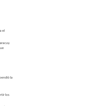
a el
aracuy.
que
pendió la
tir los