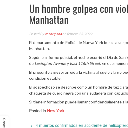
Un hombre golpea con viol
Manhattan
Posted By
vozhispana
on febrero 23, 2022
El departamento de Policía de Nueva York busca a sospe
Manhattan.
Según el informe policial, el hecho ocurrió el Día de San 
de
Lexington Avenue
y
East 116th Street.
En ese momento
El presunto agresor arrojó a la víctima al suelo y la gol
condición estable.
El sospechoso se describe como un hombre de tez clara,
chaqueta de cuero negra con una sudadera con capucha 
Si tiene información puede llamar confidencialmente a 
Posted in
New York
Post
←
4 muertos confirmados en accidente de helicóptero d