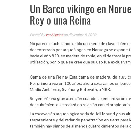
Un Barco vikingo en Norue
Rey o una Reina
Posted By
vozhispana
on diciembre 8, 2020
No parece mucho ahora, sólo una serie de clavos bien o
desenterrado por arqueólogos en Noruega se expone t
hacia el año 820, en madera de roble, en él destaca la 
utilización, por lo que se cree que su uso fue exclusiva
Cama de una Reina/ Esta cama de madera, de 1,65 cm,
Por primera vez en 100 años, ahora excavamos un barco 
Medio Ambiente, Sveinung Rotevatn, a NRK.
Se generó una gran atención cuando se encontraron ras
descubrimiento se realizó en relación con el propietario d
La excavación arqueológica seria de Jell Mound y sus a
terrateniente y del radar de penetración en tierra para i
también hay signos de al menos cuatro cimientos de la ca