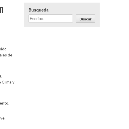
n
Busqueda
Buscar
uido
ales de
s.
 Clima y
iento.
ave,