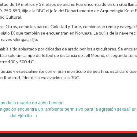
itud de 19 metros y 5 metros de ancho. Fue encontrado en un sitio llam
.D. 750-850, dijo a la BBC el jefe del Departamento de Arqueología Knut
io Cultural.
ro. Otros, como los barcos Gokstad y Tune, combinaron remo y navegació
 siglo IX que también se encuentran en Noruega. La quilla de la nave rec
naves vikingas, dijo.
abía sido aplastado por décadas de arado por los agricultores. Se encue
á a sólo un campo de fútbol de distancia de Jell Mound, el segundo túm
tre 400 y 500 d.C.
tiguas y especialmente con el gran montículo de gelatina, está claro que
an Rodsrud, líder de la excavación, a la BBC.
os de la muerte de John Lennon
stigación encuentra un ‘ambiente permisivo para la agresión sexual’ en
del Ejército
→