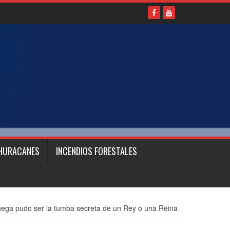
HURACANES
INCENDIOS FORESTALES
uega pudo ser la tumba secreta de un Rey o una Reina