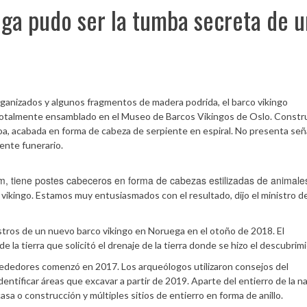
ga pudo ser la tumba secreta de u
rganizados y algunos fragmentos de madera podrida, el barco vikingo
otalmente ensamblado en el Museo de Barcos Vikingos de Oslo. Constr
proa, acabada en forma de cabeza de serpiente en espiral. No presenta señ
mente funerario.
 tiene postes cabeceros en forma de cabezas estilizadas de animale
vikingo. Estamos muy entusiasmados con el resultado, dijo el ministro de
tros de un nuevo barco vikingo en Noruega en el otoño de 2018. El
e la tierra que solicitó el drenaje de la tierra donde se hizo el descubrim
lrededores comenzó en 2017. Los arqueólogos utilizaron consejos del
dentificar áreas que excavar a partir de 2019. Aparte del entierro de la n
sa o construcción y múltiples sitios de entierro en forma de anillo.