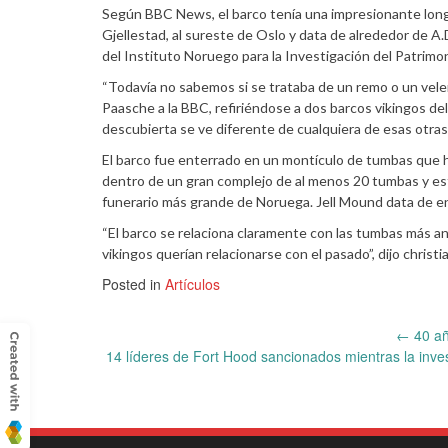
Según BBC News, el barco tenía una impresionante long
Gjellestad, al sureste de Oslo y data de alrededor de A
del Instituto Noruego para la Investigación del Patrimon
“Todavía no sabemos si se trataba de un remo o un vele
Paasche a la BBC, refiriéndose a dos barcos vikingos del
descubierta se ve diferente de cualquiera de esas otras 
El barco fue enterrado en un montículo de tumbas que h
dentro de un gran complejo de al menos 20 tumbas y est
funerario más grande de Noruega. Jell Mound data de en
“El barco se relaciona claramente con las tumbas más an
vikingos querían relacionarse con el pasado”, dijo christi
Posted in
Artículos
Post
←
40 añ
14 líderes de Fort Hood sancionados mientras la inve
navigation