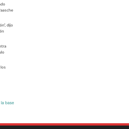
ado
 Paasche
n”, dijo
ién
ntra
ulo
 los
 la base