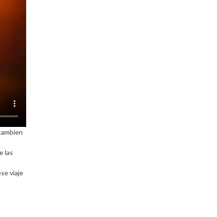
 tambien
e las
se viaje