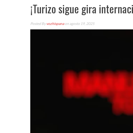
¡Turizo sigue gira interna
Posted By
vozhispana
on agosto 19, 2025