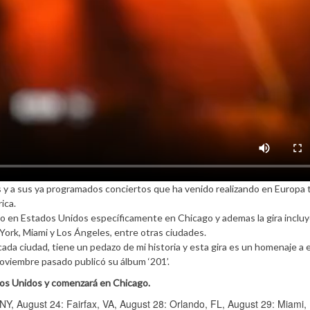
es y a sus ya programados conciertos que ha venido realizando en Europa
ica.
o en Estados Unidos específicamente en Chicago y ademas la gira incluy
York, Miami y Los Ángeles, entre otras ciudades.
ada ciudad, tiene un pedazo de mi historia y esta gira es un homenaje a e
oviembre pasado publicó su álbum ‘201’.
ados Unidos y comenzará en Chicago.
NY, August 24: Fairfax, VA, August 28: Orlando, FL, August 29: Miami,