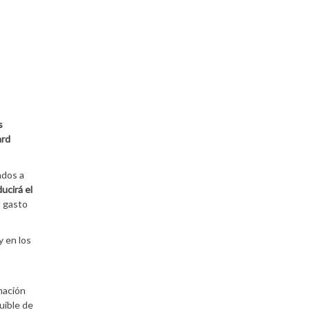
s
rd
ados a
ucirá el
l gasto
y en los
mación
uible de