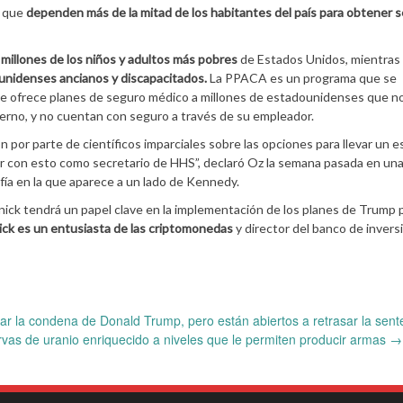
s que
dependen más de la mitad de los habitantes del país para obtener 
 millones de los niños y adultos más pobres
de Estados Unidos, mientras
unidenses ancianos y discapacitados.
La PPACA es un programa que se
e ofrece planes de seguro médico a millones de estadounidenses que n
ierno, y no cuentan con seguro a través de su empleador.
por parte de científicos imparciales sobre las opciones para llevar un es
 con esto como secretario de HHS”, declaró Oz la semana pasada en un
afía en la que aparece a un lado de Kennedy.
nick tendrá un papel clave en la implementación de los planes de Trump 
ck es un entusiasta de las criptomonedas
y director del banco de invers
r la condena de Donald Trump, pero están abiertos a retrasar la sent
as de uranio enriquecido a niveles que le permiten producir armas
→