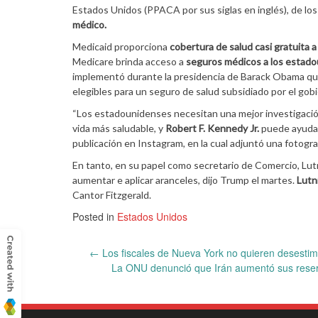
Estados Unidos (PPACA por sus siglas en inglés), de lo
médico.
Medicaid proporciona
cobertura de salud casi gratuita a
Medicare brinda acceso a
seguros médicos a los estado
implementó durante la presidencia de Barack Obama qu
elegibles para un seguro de salud subsidiado por el gob
“Los estadounidenses necesitan una mejor investigación 
vida más saludable, y
Robert F. Kennedy Jr.
puede ayudar
publicación en Instagram, en la cual adjuntó una fotogr
En tanto, en su papel como secretario de Comercio, Lut
aumentar e aplicar aranceles, dijo Trump el martes.
Lutni
Cantor Fitzgerald.
Posted in
Estados Unidos
Post
←
Los fiscales de Nueva York no quieren desestima
La ONU denunció que Irán aumentó sus reserv
navigation