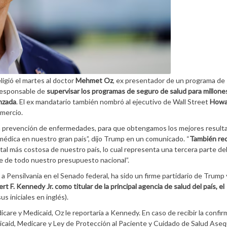
ligió el martes al doctor
Mehmet Oz
, ex presentador de un programa de
a responsable de
supervisar los programas de seguro de salud para millone
nzada
. El ex mandatario también nombró al ejecutivo de Wall Street
Howa
mercio.
r la prevención de enfermedades, para que obtengamos los mejores result
médica en nuestro gran país”, dijo Trump en un comunicado. “
También red
al más costosa de nuestro país, lo cual representa una tercera parte de
e de todo nuestro presupuesto nacional”.
a Pensilvania en el Senado federal, ha sido un firme partidario de Trump 
t F. Kennedy Jr. como titular de la principal agencia de salud del país, el
us iniciales en inglés).
are y Medicaid, Oz le reportaría a Kennedy. En caso de recibir la confir
caid, Medicare y Ley de Protección al Paciente y Cuidado de Salud Aseq