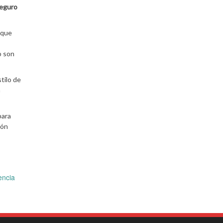
seguro
 que
o son
tilo de
a
para
ión
encia