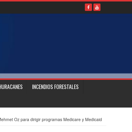
HURACANES
INCENDIOS FORESTALES
 Mehmet Oz para dirigir programas Medicare y Medicaid