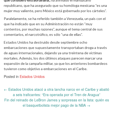
que considero extraordinaria”,
ha afirmado el mandatario
republicano, que ha asegurado que su homóloga mexicana “es una
mujer muy valiente, pero México está gobernado por los cárteles”.
Paralelamente, se ha referido también a Venezuela, un país con el
que ha indicado que en su Administración no están “muy
contentos, por muchas razones”, aunque el tema central de sus
comentarios, el narcotráfico, es sólo “una de ellas”.
Estados Unidos ha destruido desde septiembre ocho
embarcaciones que supuestamente transportaban droga a través
de aguas internacionales, dejando ya una treintena de víctimas
mortales. Además, los dos últimos ataques parecen marcar una
expansión de la campaña militar, ya que los anteriores bombardeos
tuvieron como objetivo a embarcaciones en el Caribe.
Posted in
Estados Unidos
Post
←
Estados Unidos atacó a otra lancha narco en el Caribe y abatió
navigation
a seis traficantes: “Era operada por el Tren de Aragua”
Fin del reinado de LeBron James y sorpresas en la lista: quién es
el basquetbolista mejor pago de la NBA
→