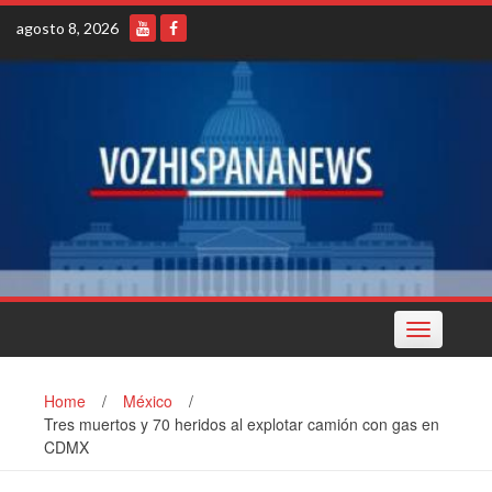
Skip
agosto 8, 2026
to
content
Toggle
navigation
Home
/
México
/
Tres muertos y 70 heridos al explotar camión con gas en
CDMX