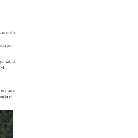
Cornellà,
ida por
go había
 el
enes que
ando
el