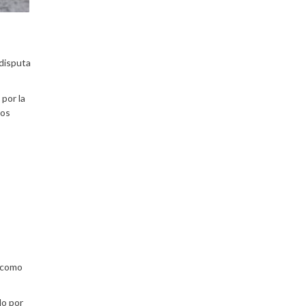
 disputa
por la
los
í como
do por