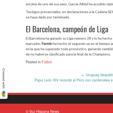
encima de uno de sus pies. García Albiol ha acudido rápid
Testigos presenciales, en declaraciones a la Cadena SER
se haya dado por terminado.
El Barcelona, campeón de Liga
El Barcelona ha ganado su Liga número 28 y lo ha hecho 
marcador.
Fermín
ha hecho el segundo ya en el tiempo añ
en la que ha superado todo pronóstico, ganando tambié
de no haberse clasificado para la final de la Champions.
Posted in
Fútbol
Post
←
Uruguay despidió
Papa León XIV recordó al Perú con cardenales e
navigation
© Voz Hispana News