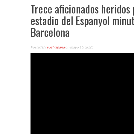
Trece aficionados heridos 
estadio del Espanyol minut
Barcelona
Posted By
vozhispana
on mayo 15, 2025