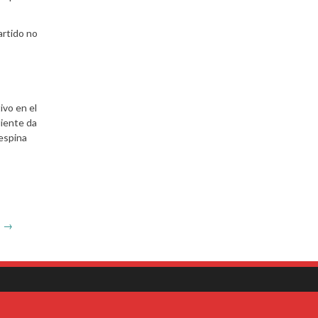
artido no
ivo en el
iente da
 espina
”
→